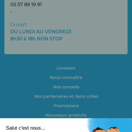
05 57 89 19 91
-
Ouvert
DU LUNDI AU VENDREDI
8h30 à 18h NON STOP
Livraison
Nous connaître
Nos conseils
Nos partenaires et liens utiles
Promotions
Nouveaux produits
Actualités