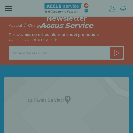

Newsletter
Accus Service
Accueil
Chargeurs
Recevez
nos dernières informations et promotions
par mail via notre newsletter