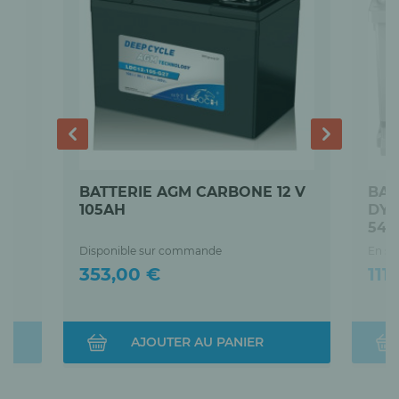
BATTERIE AGM CARBONE 12 V
BAT
105AH
DYN
540
Disponible sur commande
En st
Prix
Prix
353,00 €
111
AJOUTER AU PANIER