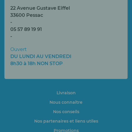
22 Avenue Gustave Eiffel
33600 Pessac
-
05 57 89 19 91
-
Ouvert
DU LUNDI AU VENDREDI
8h30 à 18h NON STOP
Livraison
Nous connaître
Nos conseils
Nos partenaires et liens utiles
Promotions