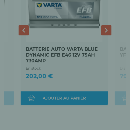
BATTERIE AUTO VARTA BLUE
BAT
DYNAMIC EFB E46 12V 75AH
YFT
730AMP
En stock
Dispo
Prix
Prix
202,00 €
795
AJOUTER AU PANIER