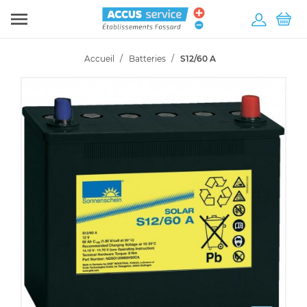

Accueil
Batteries
S12/60 A