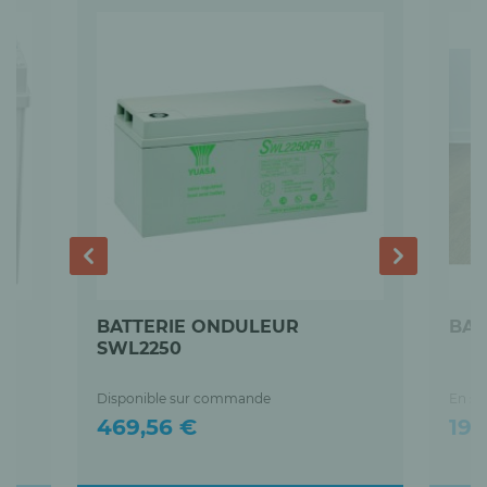
BATTERIE ONDULEUR
BAT
SWL2250
Disponible sur commande
En st
Prix
Prix
469,56 €
199