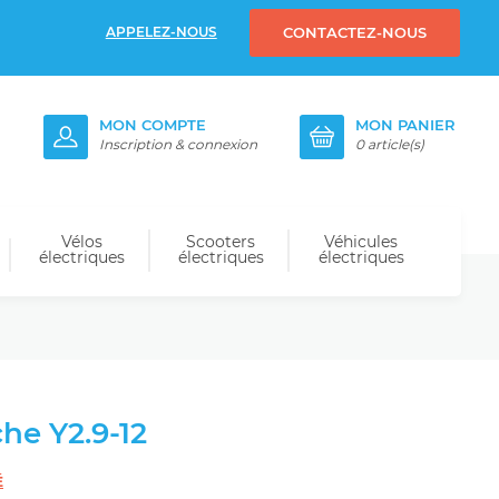
APPELEZ-NOUS
CONTACTEZ-NOUS
MON COMPTE
MON PANIER
Inscription & connexion
0
article(s)
Vélos
Scooters
Véhicules
électriques
électriques
électriques
he Y2.9-12
É