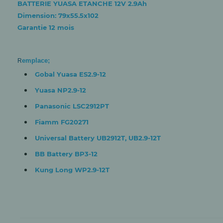
BATTERIE YUASA ETANCHE 12V 2.9Ah
Dimension: 79x55.5x102
Garantie 12 mois
Emplace;
R
Gobal Yuasa ES2.9-12
Yuasa NP2.9-12
Panasonic LSC2912PT
Fiamm FG20271
Universal Battery UB2912T, UB2.9-12T
BB Battery BP3-12
Kung Long WP2.9-12T