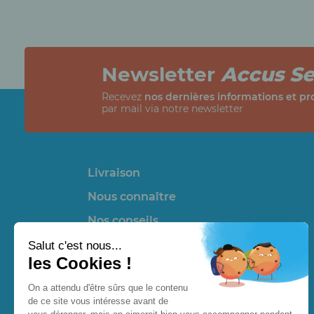
Newsletter
Accus Se
Recevez
nos dernières informations et p
par mail via notre newsletter
Livraison
Nous connaître
Nos conseils
Nos partenaires et liens utiles
Promotions
Nouveaux produits