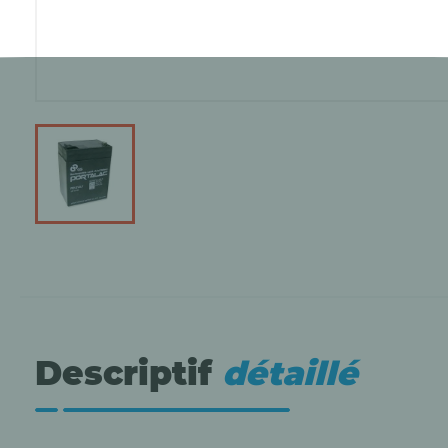
Descriptif
détaillé