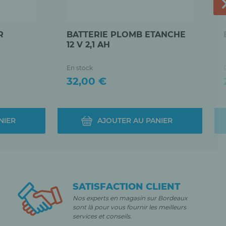
R
BATTERIE PLOMB ETANCHE
12 V 2,1 AH
En stock
Prix
32,00 €
NIER
AJOUTER AU PANIER
SATISFACTION CLIENT
Nos experts en magasin sur Bordeaux
sont là pour vous fournir les meilleurs
services et conseils.