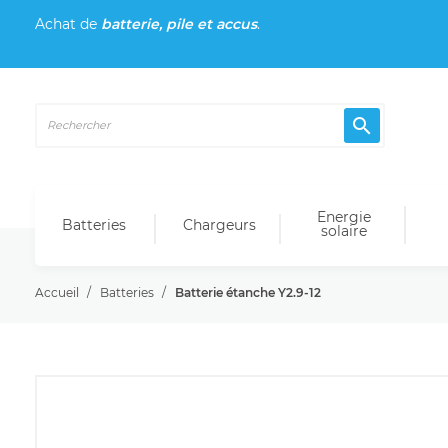
Achat de
batterie, pile et accus
.

Energie
Batteries
Chargeurs
solaire
Accueil
Batteries
Batterie étanche Y2.9-12