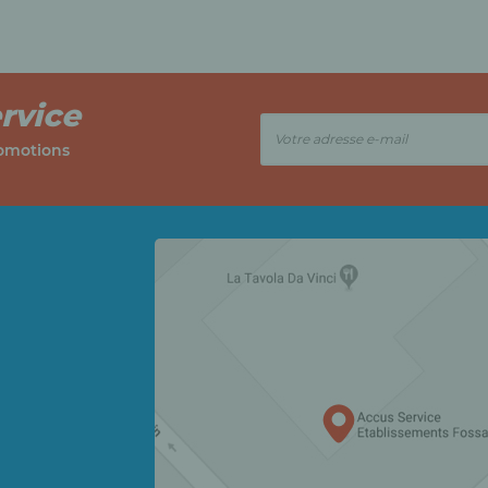
rvice
romotions