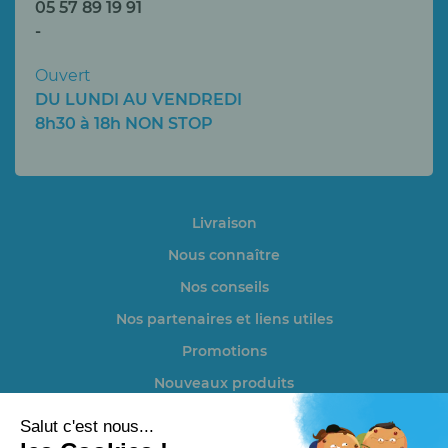
05 57 89 19 91
-
Ouvert
DU LUNDI AU VENDREDI
8h30 à 18h NON STOP
Livraison
Nous connaître
Nos conseils
Nos partenaires et liens utiles
Promotions
Nouveaux produits
Actualités