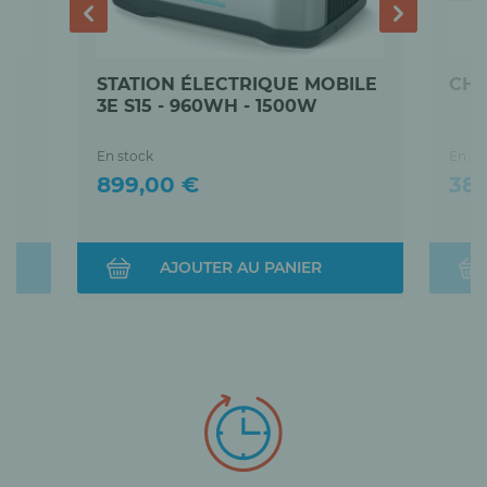
STATION ÉLECTRIQUE MOBILE
CHA
3E S15 - 960WH - 1500W
En stock
En st
Prix
Prix
899,00 €
381
AJOUTER AU PANIER