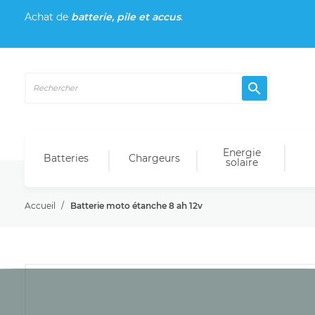
Achat de
batterie, pile et accus
.

Energie
Batteries
Chargeurs
solaire
Accueil
Batterie moto étanche 8 ah 12v