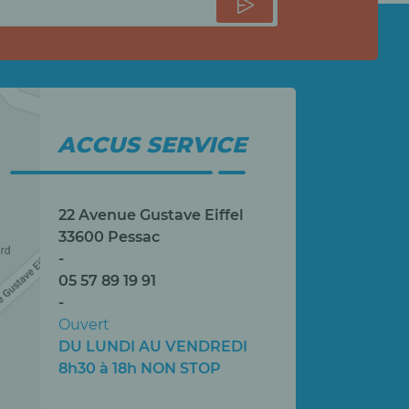
ACCUS SERVICE
22 Avenue Gustave Eiffel
33600 Pessac
-
05 57 89 19 91
-
Ouvert
DU LUNDI AU VENDREDI
8h30 à 18h NON STOP