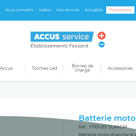
Nous connaître
Vidéos
Nos services
Actualités
Promotions
Bornes de
Accus
Torches Led
Accessoires
charge
Batterie moto
Ref : YTX9-BS SLAAGM
Batterie moto étanche 8 a