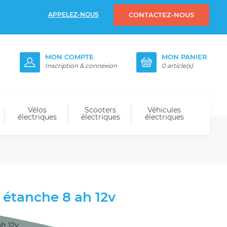
APPELEZ-NOUS
CONTACTEZ-NOUS
MON COMPTE
MON PANIER
Inscription & connexion
0
article(s)
Vélos
Scooters
Véhicules
électriques
électriques
électriques
 étanche 8 ah 12v
h 12v