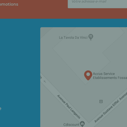
romotions
e