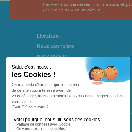
Recevez
nos dernières informations et p
par mail via notre newsletter
Livraison
Nous connaître
Nos conseils
Nos partenaires et liens utiles
Promotions
Nouveaux produits
Actualités
Venez suivre
la vie de la boutiqu
Retrouvez
toutes nos vidéos