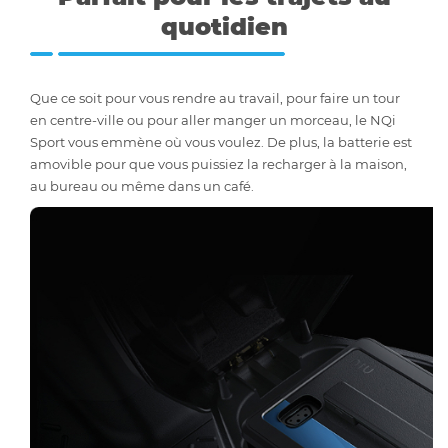
quotidien
Que ce soit pour vous rendre au travail, pour faire un tour
en centre-ville ou pour aller manger un morceau, le NQi
Sport vous emmène où vous voulez. De plus, la batterie est
amovible pour que vous puissiez la recharger à la maison,
au bureau ou même dans un café.