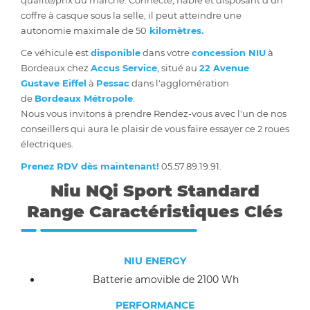
qualité/prix du marché. Connecté, fiable et disposant d’un
coffre à casque sous la selle, il peut atteindre une
autonomie maximale de 50
kilomètres.
Ce véhicule est
disponible
dans votre
concession NIU
à
Bordeaux chez
Accus Service
, situé au
22 Avenue
Gustave Eiffel
à
Pessac
dans l'agglomération
de
Bordeaux Métropole
.
Nous vous invitons à prendre Rendez-vous avec l'un de nos
conseillers qui aura le plaisir de vous faire essayer ce 2 roues
électriques.
Prenez RDV dès maintenant!
05.57.89.19.91.
Niu NQi Sport Standard
Range Caractéristiques Clés
NIU ENERGY
Batterie amovible de 2100 Wh
PERFORMANCE