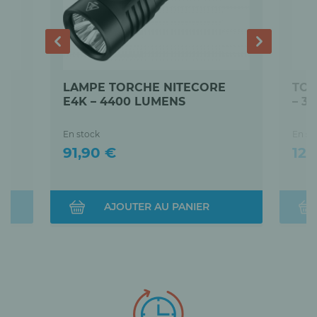
LAMPE TORCHE NITECORE
TOR
E4K – 4400 LUMENS
– 3
En stock
En st
Prix
Prix
91,90 €
129
AJOUTER AU PANIER