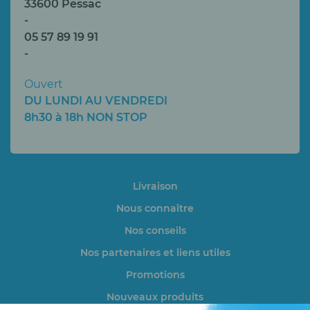
33600 Pessac
-
05 57 89 19 91
-
Ouvert
DU LUNDI AU VENDREDI
8h30 à 18h NON STOP
Livraison
Nous connaître
Nos conseils
Nos partenaires et liens utiles
Promotions
Nouveaux produits