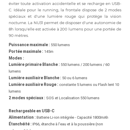
éviter toute activation accidentelle et se recharge en USB-
C. Idéale pour le running, la frontale dispose de 2 modes
spéciaux et d'une lumière rouge qui protège la vision
nocturne. La NU31 permet de disposer d'une autonomie de
8h lorsqu'elle est activée à 200 lumens pour une portée de
90 mètres.
Puissance maximale :
550 lumens
Portée maximale :
145m
Modes :
Lumière primaire Blanche :
550 lumens / 200 lumens / 60
lumens
Lumière auxiliaire Blanche :
50 ou 6 lumens
Lumière auxiliaire Rouge :
constante 5 lumens ou Flash lent 10
lumens
2 modes spéciaux :
SOS et Localisation 550 lumens
Rechargeable en USB-C
Alimentation :
Batterie Li-ion intégrée - Capacité 1800mAh
Étanchéité :
IP66, étanche à l'eau et à la poussière (non